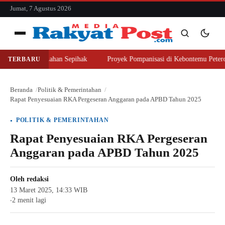
konten
Jumat, 7 Agustus 2026
Menu
jer Beli Lahan Sepihak
Proyek Pompanisasi di Kebontemu Peterongan D
TERBARU
Cari
Cari
Beranda
Politik & Pemerintahan
Rapat Penyesuaian RKA Pergeseran Anggaran pada APBD Tahun 2025
POLITIK & PEMERINTAHAN
Rapat Penyesuaian RKA Pergeseran
Anggaran pada APBD Tahun 2025
Oleh
redaksi
13 Maret 2025, 14:33 WIB
2 menit lagi
●