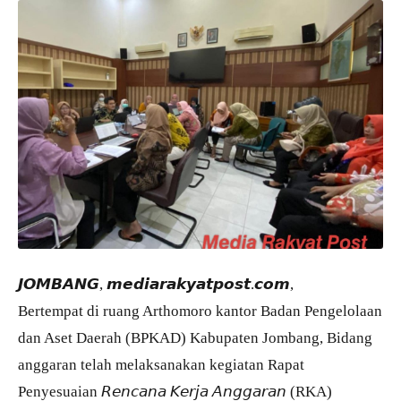
𝙅𝙊𝙈𝘽𝘼𝙉𝙂, 𝙢𝙚𝙙𝙞𝙖𝙧𝙖𝙠𝙮𝙖𝙩𝙥𝙤𝙨𝙩.𝙘𝙤𝙢,
Bertempat di ruang Arthomoro kantor Badan Pengelolaan
dan Aset Daerah (BPKAD) Kabupaten Jombang, Bidang
anggaran telah melaksanakan kegiatan Rapat
Penyesuaian 𝘙𝘦𝘯𝘤𝘢𝘯𝘢 𝘒𝘦𝘳𝘫𝘢 𝘈𝘯𝘨𝘨𝘢𝘳𝘢𝘯 (RKA)