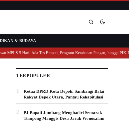
DIKAN & BUDAYA
Cari
MPLS 5 Hari: Ada Tes Empati, Program Ketahanan Pangan, hingga PIK-R
TERPOPULER
1
Ketua DPRD Kota Depok, Sambangi Balai
Rakyat Depok Utara, Pantau Rekapitulasi
2
PJ Bupati Jombang Menghadiri Semarak
Tumpeng Manggis Desa Jarak Wonosalam