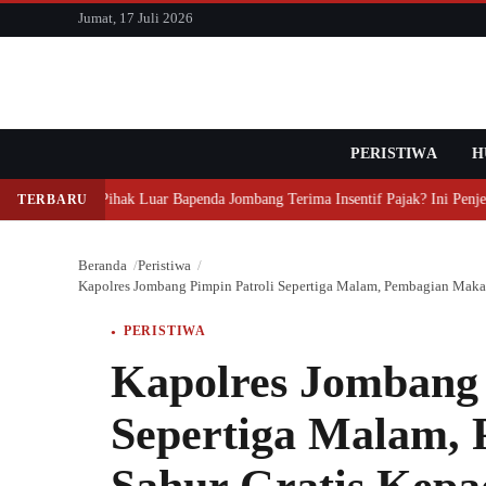
konten
Jumat, 17 Juli 2026
PERISTIWA
Cari
H
Mengapa Pihak Luar Bapenda Jombang Terima Insentif Pajak? Ini Penjela
TERBARU
Beranda
Peristiwa
Kapolres Jombang Pimpin Patroli Sepertiga Malam, Pembagian Maka
PERISTIWA
Kapolres Jombang 
Sepertiga Malam,