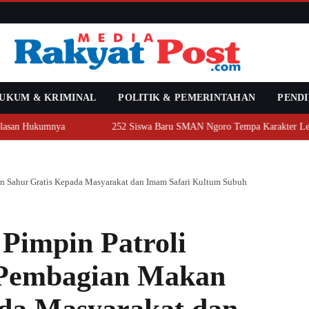
UKUM & KRIMINAL
POLITIK & PEMERINTAHAN
PENDI
san Hukumnya
252 Siswa Baru SMAN Ngoro Tempa Karakter Lewat 
n Sahur Gratis Kepada Masyarakat dan Imam Safari Kultum Subuh
Pimpin Patroli
 Pembagian Makan