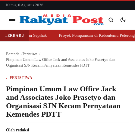
konten
Kamis, 6 Agustus 2026
Menu
eli Lahan Sepihak
Proyek Pompanisasi di Kebontemu Peterongan Disorot
TERBARU
Cari
Cari
Beranda
Peristiwa
Pimpinan Umum Law Office Jack and Associates Joko Prasetyo dan
Organisasi SJN Kecam Pernyataan Kemendes PDTT
PERISTIWA
Pimpinan Umum Law Office Jack
and Associates Joko Prasetyo dan
Organisasi SJN Kecam Pernyataan
Kemendes PDTT
Oleh
redaksi