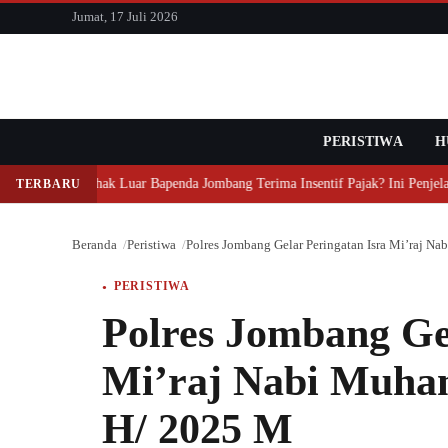
konten
Jumat, 17 Juli 2026
PERISTIWA
Cari
H
Mengapa Pihak Luar Bapenda Jombang Terima Insentif Pajak? Ini Penjelas
TERBARU
Beranda
Peristiwa
Polres Jombang Gelar Peringatan Isra Mi’raj
PERISTIWA
Polres Jombang Ge
Mi’raj Nabi Muh
H/ 2025 M