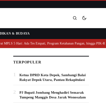
DIKAN & BUDAYA
Cari
PLS 5 Hari: Ada Tes Empati, Program Ketahanan Pangan, hingga PIK-R
TERPOPULER
1
Ketua DPRD Kota Depok, Sambangi Balai
Rakyat Depok Utara, Pantau Rekapitulasi
2
PJ Bupati Jombang Menghadiri Semarak
Tumpeng Manggis Desa Jarak Wonosalam