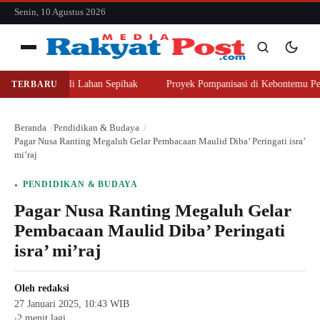
konten
Senin, 10 Agustus 2026
Menu
najer Beli Lahan Sepihak
Proyek Pompanisasi di Kebontemu Peterongan
TERBARU
Cari
Cari
Beranda
Pendidikan & Budaya
Pagar Nusa Ranting Megaluh Gelar Pembacaan Maulid Diba’ Peringati isra’
mi’raj
PENDIDIKAN & BUDAYA
Pagar Nusa Ranting Megaluh Gelar
Pembacaan Maulid Diba’ Peringati
isra’ mi’raj
Oleh
redaksi
27 Januari 2025, 10:43 WIB
2 menit lagi
●