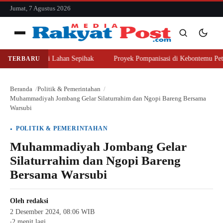
konten
Jumat, 7 Agustus 2026
Menu
jer Beli Lahan Sepihak
Proyek Pompanisasi di Kebontemu Peterongan D
TERBARU
Cari
Cari
Beranda
Politik & Pemerintahan
Muhammadiyah Jombang Gelar Silaturrahim dan Ngopi Bareng Bersama
Warsubi
POLITIK & PEMERINTAHAN
Muhammadiyah Jombang Gelar
Silaturrahim dan Ngopi Bareng
Bersama Warsubi
Oleh
redaksi
2 Desember 2024, 08:06 WIB
2 menit lagi
●