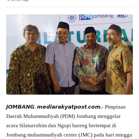
𝙅𝙊𝙈𝘽𝘼𝙉𝙂, 𝙢𝙚𝙙𝙞𝙖𝙧𝙖𝙠𝙮𝙖𝙩𝙥𝙤𝙨𝙩.𝙘𝙤𝙢,- Pimpinan
Daerah Muhammadiyah (PDM) Jombang menggelar
acara Silaturrohim dan Ngopi bareng bertempat di
Jombang muhammadiyah center (JMC) pada hari minggu