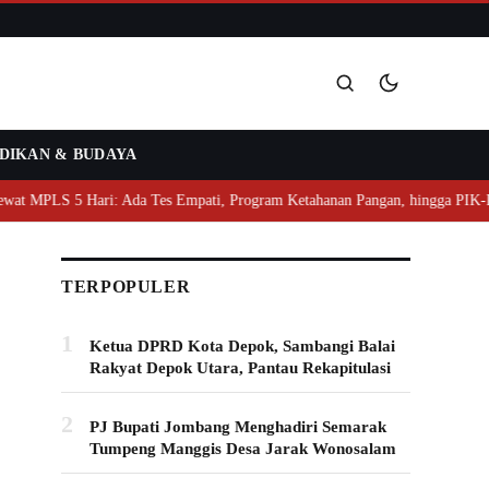
DIKAN & BUDAYA
Cari
 MPLS 5 Hari: Ada Tes Empati, Program Ketahanan Pangan, hingga PIK-R
TERPOPULER
1
Ketua DPRD Kota Depok, Sambangi Balai
Rakyat Depok Utara, Pantau Rekapitulasi
2
PJ Bupati Jombang Menghadiri Semarak
Tumpeng Manggis Desa Jarak Wonosalam