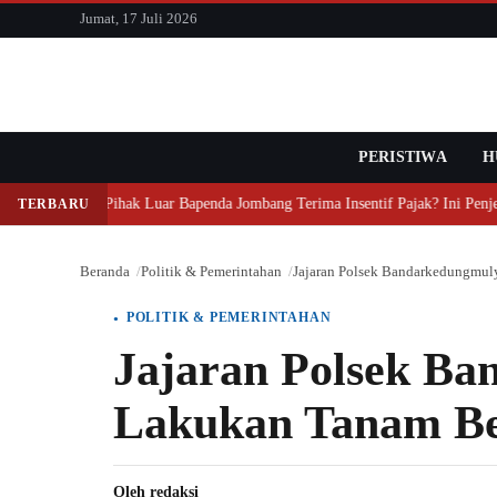
konten
Jumat, 17 Juli 2026
PERISTIWA
Cari
H
Mengapa Pihak Luar Bapenda Jombang Terima Insentif Pajak? Ini Penjel
TERBARU
Beranda
Politik & Pemerintahan
Jajaran Polsek Bandarkedungmu
POLITIK & PEMERINTAHAN
Jajaran Polsek B
Lakukan Tanam Be
Oleh
redaksi