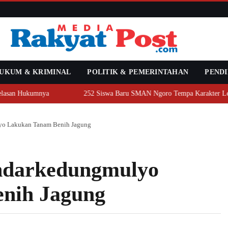
UKUM & KRIMINAL
POLITIK & PEMERINTAHAN
PENDI
asan Hukumnya
252 Siswa Baru SMAN Ngoro Tempa Karakter Lewat
lyo Lakukan Tanam Benih Jagung
andarkedungmulyo
nih Jagung