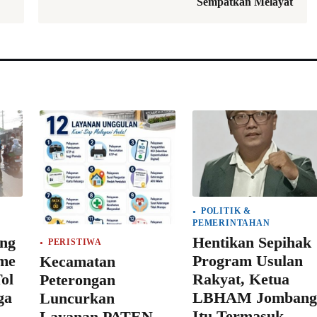
Sempatkan Melayat
POLITIK &
PEMERINTAHAN
ang
Hentikan Sepihak
PERISTIWA
ame
Program Usulan
Kecamatan
Tol
Rakyat, Ketua
Peterongan
ga
LBHAM Jombang
Luncurkan
Itu Termasuk
Layanan PATEN,