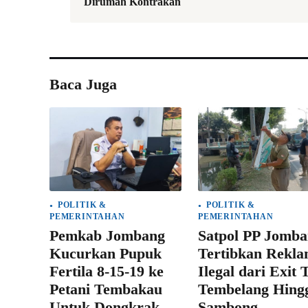
Dirumah Kontrakan
Baca Juga
POLITIK &
POLITIK &
PEMERINTAHAN
PEMERINTAHAN
Pemkab Jombang
Satpol PP Jomb
Kucurkan Pupuk
Tertibkan Rekl
Fertila 8-15-19 ke
Ilegal dari Exit 
Petani Tembakau
Tembelang Hing
Untuk Dongkrak
Sambong