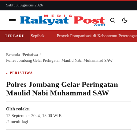
konten
Sabtu, 8 Agustus 2026
Menu
li Lahan Sepihak
Proyek Pompanisasi di Kebontemu Peterongan Disorot
TERBARU
Cari
Cari
Beranda
Peristiwa
Polres Jombang Gelar Peringatan Maulid Nabi Muhammad SAW
PERISTIWA
Polres Jombang Gelar Peringatan
Maulid Nabi Muhammad SAW
Oleh
redaksi
12 September 2024, 15:00 WIB
2 menit lagi
●