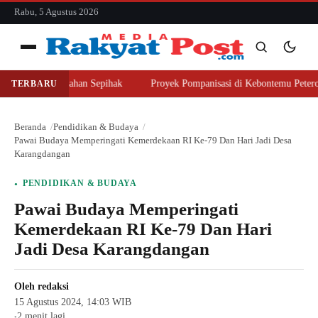
konten
Rabu, 5 Agustus 2026
Menu
er Beli Lahan Sepihak
Proyek Pompanisasi di Kebontemu Peterongan Di
TERBARU
Cari
Cari
Beranda
Pendidikan & Budaya
Pawai Budaya Memperingati Kemerdekaan RI Ke-79 Dan Hari Jadi Desa
Karangdangan
PENDIDIKAN & BUDAYA
Pawai Budaya Memperingati
Kemerdekaan RI Ke-79 Dan Hari
Jadi Desa Karangdangan
Oleh
redaksi
15 Agustus 2024, 14:03 WIB
2 menit lagi
●