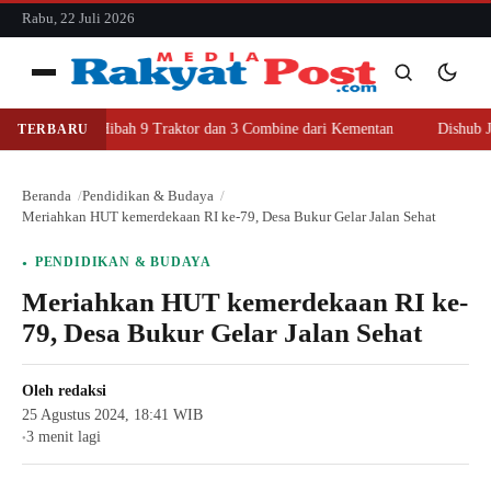
konten
Rabu, 22 Juli 2026
Menu
g Terima Hibah 9 Traktor dan 3 Combine dari Kementan
Dishub Jomban
TERBARU
Cari
Cari
Beranda
Pendidikan & Budaya
Meriahkan HUT kemerdekaan RI ke-79, Desa Bukur Gelar Jalan Sehat
PENDIDIKAN & BUDAYA
Meriahkan HUT kemerdekaan RI ke-
79, Desa Bukur Gelar Jalan Sehat
Oleh
redaksi
25 Agustus 2024, 18:41 WIB
3 menit lagi
●