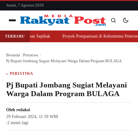
konten
Jumat, 7 Agustus 2026
Menu
 Beli Lahan Sepihak
Proyek Pompanisasi di Kebontemu Peterongan Diso
TERBARU
Cari
Cari
Beranda
Peristiwa
Pj Bupati Jombang Sugiat Melayani Warga Dalam Program BULAGA
PERISTIWA
Pj Bupati Jombang Sugiat Melayani
Warga Dalam Program BULAGA
Oleh
redaksi
29 Februari 2024, 11:59 WIB
2 menit lagi
●