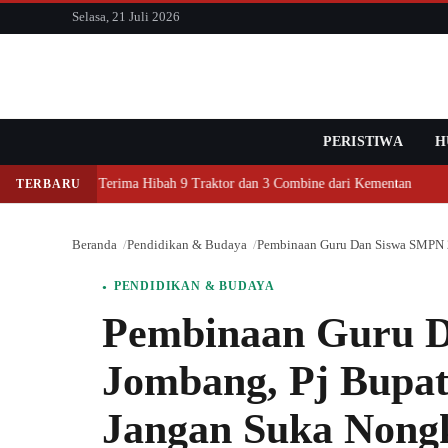
konten
Selasa, 21 Juli 2026
PERISTIWA
Cari
H
Jombang Terima Hibah 9 Traktor dan 3 Combine dari Kementan
Di
TERBARU
Beranda
Pendidikan & Budaya
Pembinaan Guru Dan Siswa SMPN 2
PENDIDIKAN & BUDAYA
Pembinaan Guru 
Jombang, Pj Bupat
Jangan Suka Nong