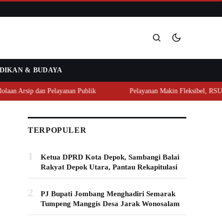
DIKAN & BUDAYA
Cari
sip dan Pelayanan Publik
Pelayanan Makin Fleksibel, RSUD Ploso
TERPOPULER
1
Ketua DPRD Kota Depok, Sambangi Balai
Rakyat Depok Utara, Pantau Rekapitulasi
2
PJ Bupati Jombang Menghadiri Semarak
Tumpeng Manggis Desa Jarak Wonosalam