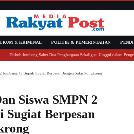
UKUM & KRIMINAL
POLITIK & PEMERINTAHAN
PENDI
shub Jombang Sabet Dua Penghargaan Sekaligus: Unggul dalam Pengelolaan Ar
 Jombang, Pj Bupati Sugiat Berpesan Jangan Suka Nongkrong
Dan Siswa SMPN 2
i Sugiat Berpesan
krong