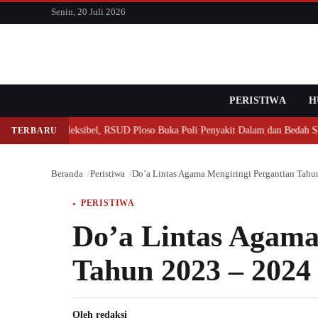
konten
Senin, 20 Juli 2026
PERISTIWA
Cari
H
an Makin Fleksibel, RSUD Ploso Buka Poli Penyakit Dalam dan Bedah Sore H
TERBARU
Beranda
Peristiwa
Do’a Lintas Agama Mengiringi Pergantian Tah
PERISTIWA
Do’a Lintas Agama
Tahun 2023 – 2024
Oleh
redaksi