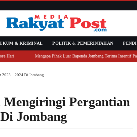
UKUM & KRIMINAL
POLITIK & PEMERINTAHAN
PENDI
ari
Mengapa Pihak Luar Bapenda Jombang Terima Insentif Pajak? 
un 2023 – 2024 Di Jombang
 Mengiringi Pergantian
 Di Jombang