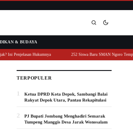
DIKAN & BUDAYA
Cari
Ini Penjelasan Hukumnya
252 Siswa Baru SMAN Ngoro Tempa Karak
TERPOPULER
1
Ketua DPRD Kota Depok, Sambangi Balai
Rakyat Depok Utara, Pantau Rekapitulasi
2
PJ Bupati Jombang Menghadiri Semarak
Tumpeng Manggis Desa Jarak Wonosalam