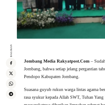
BAGIKAN
Jombang Media Rakyatpost.Com
– Sudah
Jombang, bahwa setiap jelang pergantian ta
Pendopo Kabupaten Jombang.
Suasana guyub rukun warga lintas agama be
rasa syukur kepada Allah SWT, Tuhan Yang 
masyarakatnya diberikan limpahan rahmat b